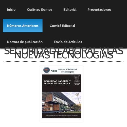
Pasar al
Menú principal
contenido
Inicio
Quiénes Somos
Editorial
Presentaciones
principal
Números Anteriores
Comité Editorial
Normas de publicación
Envío de Artículos
SEGURIDAD LABORAL Y LAS
NUEVAS TECNOLOGIAS