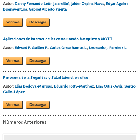
Autor:
Danny Fernando León Jaramillo1
,
Jaider Ospina Navas
,
Edgar Aguirre
Buenaventura
,
Gabriel Alberto Puerta
Ver más
Descargar
Aplicaciones de Internet de las cosas usando Mosquitto y MQTT
Autor:
Edward P. Guillen P.
,
Carlos Omar Ramos L.
,
Leonardo J. Ramirez L.
Ver más
Descargar
Panorama de la Seguridad y Salud laboral en cifras
Autor:
Elías Bedoya-Marrugo
,
Eduardo Jotty-Martínez
,
Lina Ortiz-Avila
,
Sergio
Gallo-López
Ver más
Descargar
Números Anteriores