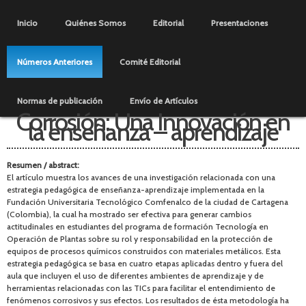
Pasar al
Menú principal
contenido
Inicio
Quiénes Somos
Editorial
Presentaciones
principal
Números Anteriores
Comité Editorial
Normas de publicación
Envío de Artículos
Corrosión: Una Innovación en
la enseñanza – aprendizaje
Resumen / abstract:
El artículo muestra los avances de una investigación relacionada con una
estrategia pedagógica de enseñanza-aprendizaje implementada en la
Fundación Universitaria Tecnológico Comfenalco de la ciudad de Cartagena
(Colombia), la cual ha mostrado ser efectiva para generar cambios
actitudinales en estudiantes del programa de formación Tecnología en
Operación de Plantas sobre su rol y responsabilidad en la protección de
equipos de procesos químicos construidos con materiales metálicos. Esta
estrategia pedagógica se basa en cuatro etapas aplicadas dentro y fuera del
aula que incluyen el uso de diferentes ambientes de aprendizaje y de
herramientas relacionadas con las TICs para facilitar el entendimiento de
fenómenos corrosivos y sus efectos. Los resultados de ésta metodología ha