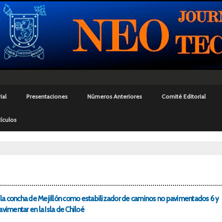
Pasar al
contenido
principal
ial
Presentaciones
Números Anteriores
Comité Editorial
ículos
uí
de la concha de Mejillón como estabilizador de caminos no pavimentados 6 y
imentar en la Isla de Chiloé