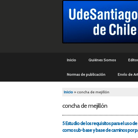
Menú principal
Inicio
Quiénes Somos
Editor
Normas de publicación
Envío de Art
Se encuentra usted aq
Inicio
» concha de mejillón
concha de mejillón
5 Estudio de los requisitos para el uso 
como sub-base y base de caminos por pav