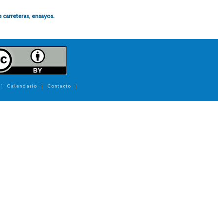
 carreteras
,
ensayos.
Calendario
Contacto