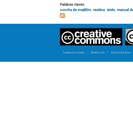
Palabras claves:
concha de mejillón
,
residuo
,
árido
,
manual de
Indexaciones
Noticias
Actividades