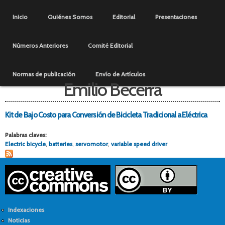
Pasar al
Menú principal
contenido
Inicio
Quiénes Somos
Editorial
Presentaciones
principal
Números Anteriores
Comité Editorial
Normas de publicación
Envío de Artículos
Emilio Becerra
Kit de Bajo Costo para Conversión de Bicicleta Tradicional a Eléctrica
Palabras claves:
Electric bicycle
,
batteries
,
servomotor
,
variable speed driver
Indexaciones
Noticias