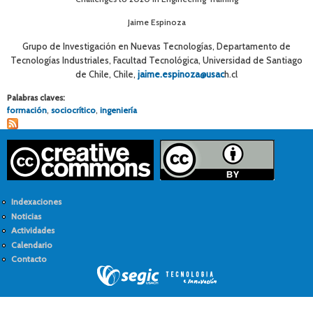
Jaime Espinoza
Grupo de Investigación en Nuevas Tecnologías, Departamento de
Tecnologías Industriales, Facultad Tecnológica, Universidad de Santiago
de Chile, Chile,
jaime.espinoza@usac
h.cl
Palabras claves:
formación
,
sociocrítico
,
ingeniería
Indexaciones
Noticias
Actividades
Calendario
Contacto