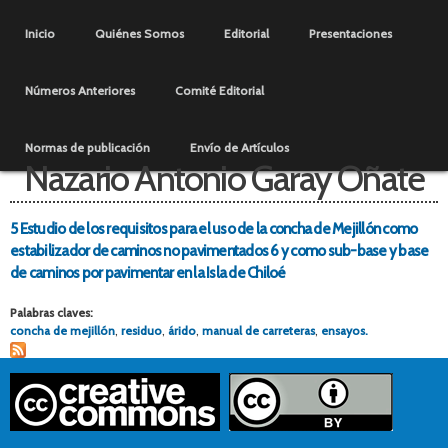
Pasar al
Menú principal
contenido
Inicio
Quiénes Somos
Editorial
Presentaciones
principal
Números Anteriores
Comité Editorial
Normas de publicación
Envío de Artículos
Nazario Antonio Garay Oñate
5 Estudio de los requisitos para el uso de la concha de Mejillón como
estabilizador de caminos no pavimentados 6 y como sub-base y base
de caminos por pavimentar en la Isla de Chiloé
Palabras claves:
concha de mejillón
,
residuo
,
árido
,
manual de carreteras
,
ensayos.