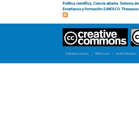
Política científica
,
Ciencia abierta
,
Sistema de 
Enseñanza y formación (UNESCO Thesaurus
Indexaciones
Noticias
Actividades