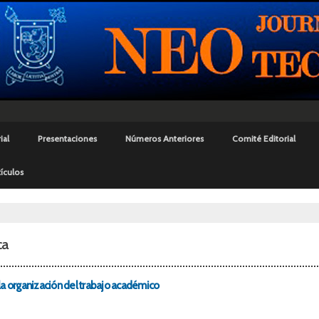
Pasar al
contenido
principal
ial
Presentaciones
Números Anteriores
Comité Editorial
ículos
uí
ca
la organización del trabajo académico