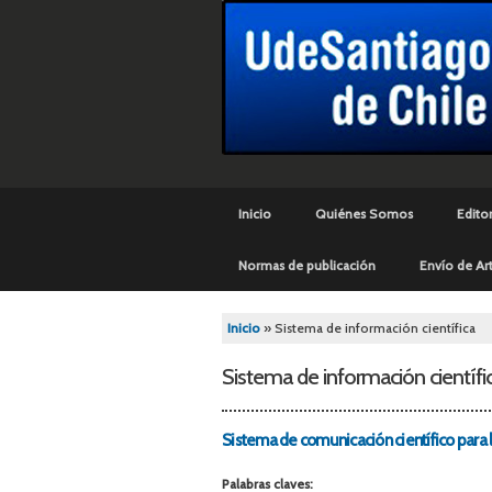
Menú principal
Inicio
Quiénes Somos
Editor
Normas de publicación
Envío de Art
Se encuentra usted aq
Inicio
» Sistema de información científica
Sistema de información científi
Sistema de comunicación científico para 
Palabras claves: