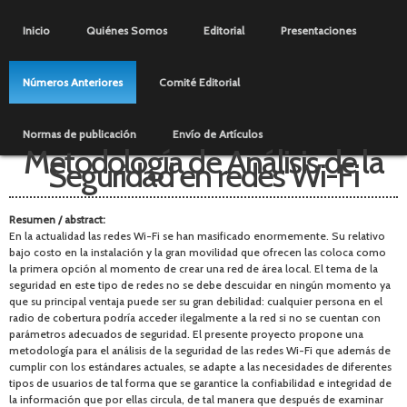
Pasar al
Menú principal
contenido
Inicio
Quiénes Somos
Editorial
Presentaciones
principal
Números Anteriores
Comité Editorial
Normas de publicación
Envío de Artículos
Metodología de Análisis de la
Seguridad en redes Wi-Fi
Resumen / abstract:
En la actualidad las redes Wi-Fi se han masificado enormemente. Su relativo
bajo costo en la instalación y la gran movilidad que ofrecen las coloca como
la primera opción al momento de crear una red de área local. El tema de la
seguridad en este tipo de redes no se debe descuidar en ningún momento ya
que su principal ventaja puede ser su gran debilidad: cualquier persona en el
radio de cobertura podría acceder ilegalmente a la red si no se cuentan con
parámetros adecuados de seguridad. El presente proyecto propone una
metodología para el análisis de la seguridad de las redes Wi-Fi que además de
cumplir con los estándares actuales, se adapte a las necesidades de diferentes
tipos de usuarios de tal forma que se garantice la confiabilidad e integridad de
la información que por ellas circula, de tal manera que después de examinar