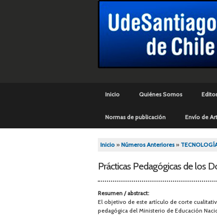
Menú principal
Inicio
Quiénes Somos
Editor
Normas de publicación
Envío de Art
Se encuentra usted aq
Inicio
»
Números Anteriores
»
TECNOLOGÍ
Prácticas Pedagógicas de los 
Resumen / abstract:
El objetivo de este artículo de corte cualitat
pedagógica del Ministerio de Educación Nacio