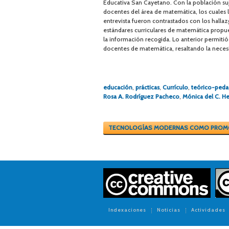
Educativa San Cayetano. Con la población suj
docentes del área de matemática, los cuales la
entrevista fueron contrastados con los halla
estándares curriculares de matemática propues
la información recogida. Lo anterior permitió i
docentes de matemática, resaltando la neces
educación
,
prácticas
,
Currículo
,
teórico-peda
Rosa A. Rodríguez Pacheco
,
Mónica del C. H
TECNOLOGÍAS MODERNAS COMO PROM
Indexaciones
Noticias
Actividades