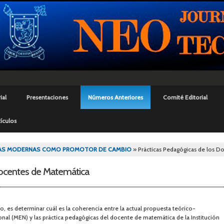
Pasar al
contenido
principal
ial
Presentaciones
Números Anteriores
Comité Editorial
ículos
uí
AS MODERNAS COMO PROMOTOR DE CAMBIO
» Prácticas Pedagógicas de los D
Docentes de Matemática
ivo, es determinar cuál es la coherencia entre la actual propuesta teórico-
nal (MEN) y las práctica pedagógicas del docente de matemática de la Institución