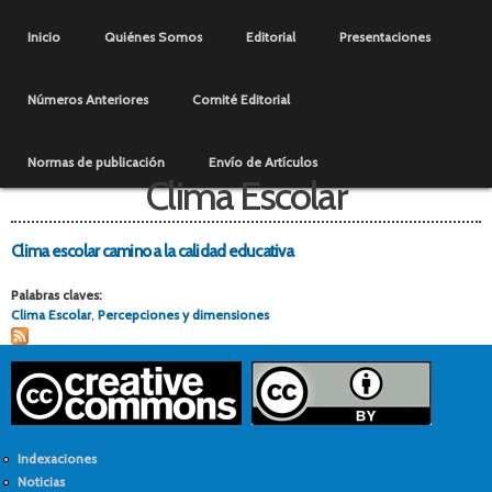
Pasar al
Menú principal
contenido
Inicio
Quiénes Somos
Editorial
Presentaciones
principal
Números Anteriores
Comité Editorial
Normas de publicación
Envío de Artículos
Clima Escolar
Clima escolar camino a la calidad educativa
Palabras claves:
Clima Escolar
,
Percepciones y dimensiones
Indexaciones
Noticias