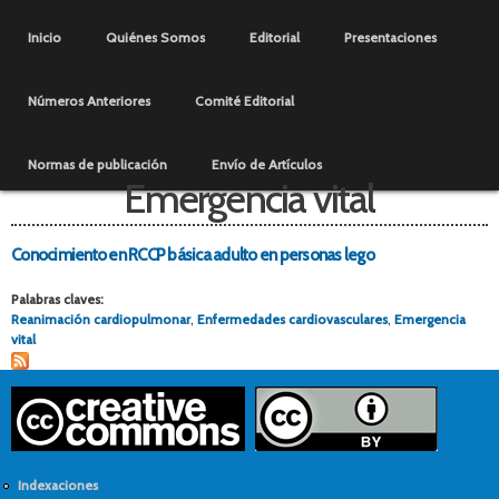
Pasar al
Menú principal
contenido
Inicio
Quiénes Somos
Editorial
Presentaciones
principal
Números Anteriores
Comité Editorial
Normas de publicación
Envío de Artículos
Emergencia vital
Conocimiento en RCCP básica adulto en personas lego
Palabras claves:
Reanimación cardiopulmonar
,
Enfermedades cardiovasculares
,
Emergencia
vital
Indexaciones