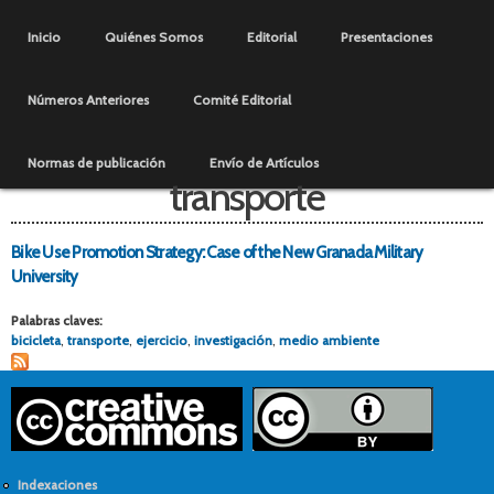
Pasar al
Menú principal
contenido
Inicio
Quiénes Somos
Editorial
Presentaciones
principal
Números Anteriores
Comité Editorial
Normas de publicación
Envío de Artículos
transporte
Bike Use Promotion Strategy: Case of the New Granada Military
University
Palabras claves:
bicicleta
,
transporte
,
ejercicio
,
investigación
,
medio ambiente
Indexaciones