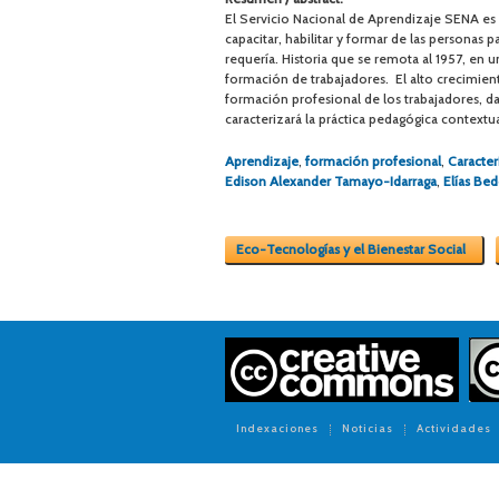
El Servicio Nacional de Aprendizaje SENA es 
capacitar, habilitar y formar de las personas 
requería. Historia que se remota al 1957, en 
formación de trabajadores. El alto crecimient
formación profesional de los trabajadores, d
caracterizará la práctica pedagógica context
Aprendizaje
,
formación profesional
,
Caracter
Edison Alexander Tamayo-Idarraga
,
Elías Be
Eco-Tecnologías y el Bienestar Social
Indexaciones
Noticias
Actividades