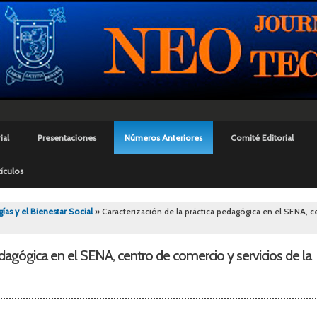
Pasar al
contenido
principal
ial
Presentaciones
Números Anteriores
Comité Editorial
ículos
uí
as y el Bienestar Social
» Caracterización de la práctica pedagógica en el SENA, c
edagógica en el SENA, centro de comercio y servicios de la