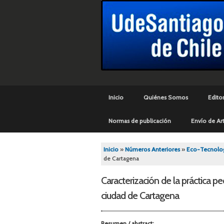
Menú principal
Inicio
Quiénes Somos
Editor
Normas de publicación
Envío de Art
Se encuentra usted aq
Inicio
»
Números Anteriores
»
Eco-Tecnologí
de Cartagena
Caracterización de la práctica p
ciudad de Cartagena
Resumen / abstract: