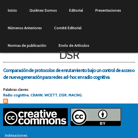
Pasar al
Menú principal
contenido
Inicio
Quiénes Somos
Editorial
Presentaciones
principal
Números Anteriores
Comité Editorial
Normas de publicación
Envío de Artículos
DSR
Comparación de protocolos de enrutamiento bajo un control de acceso
de nueva generación para redes ad-hoc en radio cognitiva
Palabras claves:
Radio cognitiva
,
CRAHN
,
WCETT
,
DSR
,
MACNG.
Indexaciones