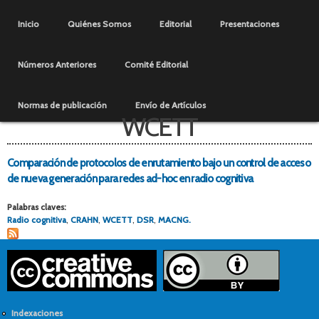
Pasar al
Menú principal
contenido
Inicio
Quiénes Somos
Editorial
Presentaciones
principal
Números Anteriores
Comité Editorial
Normas de publicación
Envío de Artículos
WCETT
Comparación de protocolos de enrutamiento bajo un control de acceso
de nueva generación para redes ad-hoc en radio cognitiva
Palabras claves:
Radio cognitiva
,
CRAHN
,
WCETT
,
DSR
,
MACNG.
Indexaciones